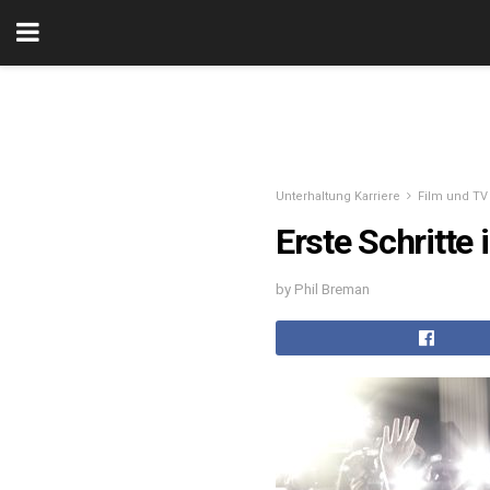
Unterhaltung Karriere
Film und TV 
Erste Schritte 
by Phil Breman