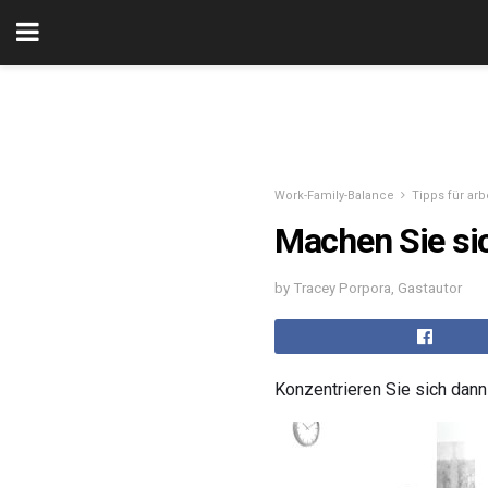
Work-Family-Balance
Tipps für ar
Machen Sie si
by Tracey Porpora, Gastautor
Konzentrieren Sie sich dann