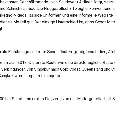
ekannten Geschäftsmodell von Southwest Airlines folgt, setzt a
hne Schnickschnack. Die Fluggesellschaft zeigt unkonventionell
arketing-Videos, lässige Uniformen und eine informelle Website
 dieses Modell gut; Der einzige Unterschied ist, dass Scoot Mit
t.
 als Einführungsländer für Scoot-Routen, gefolgt von Indien, Afr
ar im Juni 2012. Die erste Route war eine direkte tägliche Route
 Verbindungen von Singapur nach Gold Coast, Queensland und Ch
 Bangkok wurden später hinzugefügt.
0 hat Scoot sein erstes Flugzeug von der Muttergesellschaft S