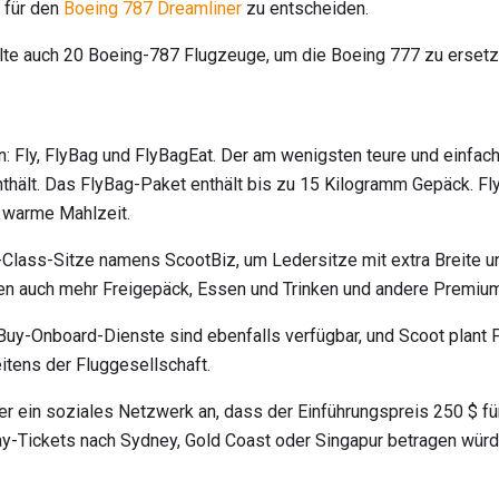
 für den
Boeing 787 Dreamliner
zu entscheiden.
llte auch 20 Boeing-787 Flugzeuge, um die Boeing 777 zu ersetz
en: Fly, FlyBag und FlyBagEat. Der am wenigsten teure und einfach
enthält. Das FlyBag-Paket enthält bis zu 15 Kilogramm Gepäck. Fl
 warme Mahlzeit.
-Class-Sitze namens ScootBiz, um Ledersitze mit extra Breite 
en auch mehr Freigepäck, Essen und Trinken und andere Premiu
 Buy-Onboard-Dienste sind ebenfalls verfügbar, und Scoot plant P
itens der Fluggesellschaft.
ber ein soziales Netzwerk an, dass der Einführungspreis 250 $ fü
-Tickets nach Sydney, Gold Coast oder Singapur betragen würd