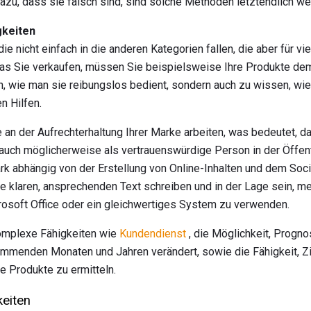
azu, dass sie falsch sind, sind solche Methoden letztendlich wen
gkeiten
die nicht einfach in die anderen Kategorien fallen, die aber für v
was Sie verkaufen, müssen Sie beispielsweise Ihre Produkte de
n, wie man sie reibungslos bedient, sondern auch zu wissen, wie 
n Hilfen.
an der Aufrechterhaltung Ihrer Marke arbeiten, was bedeutet, d
 auch möglicherweise als vertrauenswürdige Person in der Öffentl
ark abhängig von der Erstellung von Online-Inhalten und dem S
ie klaren, ansprechenden Text schreiben und in der Lage sein, m
osoft Office oder ein gleichwertiges System zu verwenden.
komplexe Fähigkeiten wie
Kundendienst
, die Möglichkeit, Progno
kommenden Monaten und Jahren verändert, sowie die Fähigkeit, Z
e Produkte zu ermitteln.
keiten