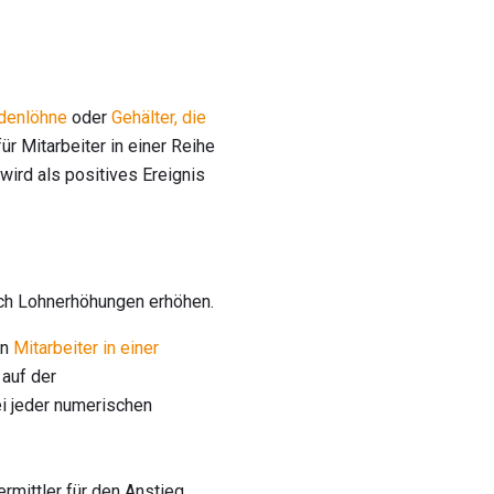
denlöhne
oder
Gehälter, die
ür Mitarbeiter in einer Reihe
ird als positives Ereignis
rch Lohnerhöhungen erhöhen.
en
Mitarbeiter in einer
 auf der
i jeder numerischen
rmittler für den Anstieg