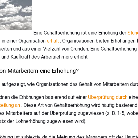
Eine Gehaltserhöhung ist eine Erhöhung der
Stun
t in einer Organisation
erhält
. Organisationen bieten Erhöhungen f
iten und aus einer Vielzahl von Gründen. Eine Gehaltserhöhung w
 und Kaufkraft des Arbeitnehmers erhöht.
ion Mitarbeitern eine Erhöhung?
ufgezeigt, wie Organisationen das Gehalt von Mitarbeitern du
rdnen die Erhöhungen basierend auf einer
Überprüfung durch
ein
teilung an
. Diese Art von Gehaltserhöhung wird häufig basierend
s Mitarbeiters auf der Überprüfung zugewiesen (z. B. 1-5, wobe
atz der Lohnerhöhung zugewiesen wird).
öhung ist subjektiv, da die Meinung des Managers oft der Haupte