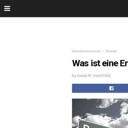
Humanressourcen
Glossar
Was ist eine 
by Susan M. Heathfield