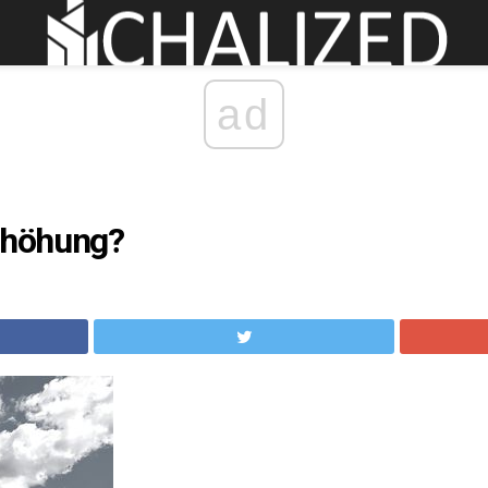
ad
Erhöhung?