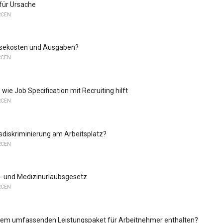
für Ursache
RCEN
isekosten und Ausgaben?
RCEN
 wie Job Specification mit Recruiting hilft
RCEN
rsdiskriminierung am Arbeitsplatz?
RCEN
- und Medizinurlaubsgesetz
RCEN
inem umfassenden Leistungspaket für Arbeitnehmer enthalten?