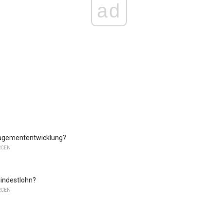
ad
agemententwicklung?
RCEN
Mindestlohn?
RCEN