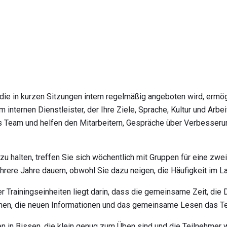
 die in kurzen Sitzungen intern regelmäßig angeboten wird, ermög
 internen Dienstleister, der Ihre Ziele, Sprache, Kultur und Arb
as Team und helfen den Mitarbeitern, Gespräche über Verbesser
u halten, treffen Sie sich wöchentlich mit Gruppen für eine zwei
ere Jahre dauern, obwohl Sie dazu neigen, die Häufigkeit im La
r Trainingseinheiten liegt darin, dass die gemeinsame Zeit, die 
en, die neuen Informationen und das gemeinsame Lesen das Te
 in Bissen, die klein genug zum Üben sind und die Teilnehmer w