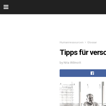
Humanressourcen
Glossar
Tipps für vers
by Nita Wilmott